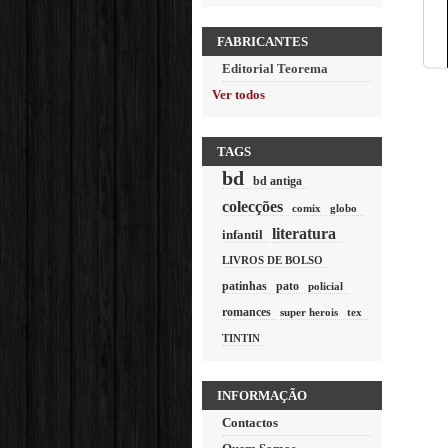
FABRICANTES
Editorial Teorema
Ver todos
TAGS
bd
bd antiga
colecções
comix
globo
literatura
infantil
LIVROS DE BOLSO
patinhas
pato
policial
romances
super herois
tex
TINTIN
INFORMAÇÃO
Contactos