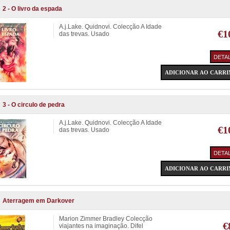
2 - O livro da espada
A.j.Lake. Quidnovi. Colecção A Idade
€1
das trevas. Usado
3 - O circulo de pedra
A.j.Lake. Quidnovi. Colecção A Idade
€1
das trevas. Usado
Aterragem em Darkover
Marion Zimmer Bradley Colecção
€
viajantes na imaginação. Difel