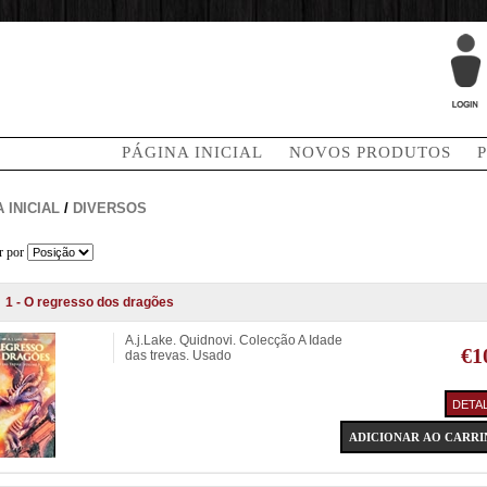
PÁGINA INICIAL
NOVOS PRODUTOS
 INICIAL
/
DIVERSOS
r por
1 - O regresso dos dragões
A.j.Lake. Quidnovi. Colecção A Idade
€1
das trevas. Usado