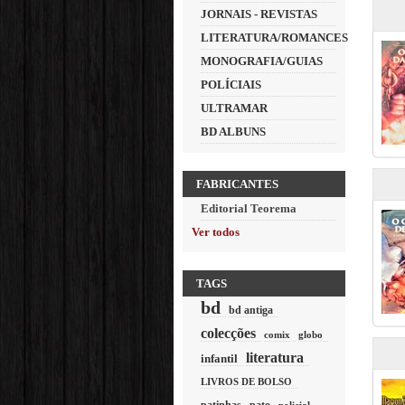
JORNAIS - REVISTAS
LITERATURA/ROMANCES
MONOGRAFIA/GUIAS
POLÍCIAIS
ULTRAMAR
BD ALBUNS
FABRICANTES
Editorial Teorema
Ver todos
TAGS
bd
bd antiga
colecções
comix
globo
literatura
infantil
LIVROS DE BOLSO