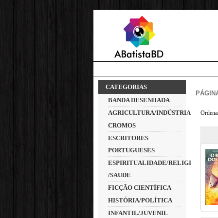
CATEGORIAS
PÁGINA
BANDA DESENHADA
AGRICULTURA/INDÚSTRIA
Ordena
CROMOS
ESCRITORES
PORTUGUESES
ESPIRITUALIDADE/RELIGIÃO
/SAUDE
FICÇÃO CIENTÍFICA
HISTÓRIA/POLÍTICA
INFANTIL/JUVENIL