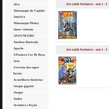
Alvo
Jon sable freelance - ano 1 - 2
Almanaque do Capitão
América
Almanaque Disney
Amor violento
ANJO NEGRO
Anedota Ilustrada
Apache
Jon sable freelance - ano 1 - 3
A Pantera Cor De Rosa
Aria
A revista dos super
heróis
As melhores histórias
Ataque gigante
Ataque
Audax
Aventura e ficção