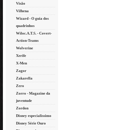
Visão
Vilhena
Wizard - O guia dos
quadrinhos
Wiloc.A.T.S. - Covert-
Action-Teams
Wolverine
Xerife
X-Men
Zagor
Zakarella
Zero
Zorro - Magazine da
juventude
Zordon
Disney especialissimo
Disney Série Ouro