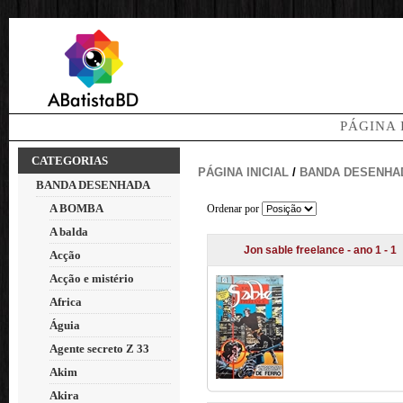
PÁGINA 
CATEGORIAS
PÁGINA INICIAL
/
BANDA DESENHA
BANDA DESENHADA
A BOMBA
Ordenar por
A balda
Jon sable freelance - ano 1 - 1
Acção
Acção e mistério
Africa
Águia
Agente secreto Z 33
Akim
Akira