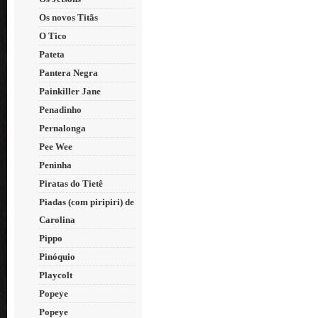
Os novos Titãs
O Tico
Pateta
Pantera Negra
Painkiller Jane
Penadinho
Pernalonga
Pee Wee
Peninha
Piratas do Tietê
Piadas (com piripiri) de
Carolina
Pippo
Pinóquio
Playcolt
Popeye
Popeye