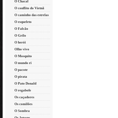
O Chacal
O conflito do Vietnã
O caminho das estrelas
O esqueleto
O Falcão
O Grilo
O herói
Olho vivo
O Mosquito
O mundo ri
O pacote
O pirata
O Pato Donald
O regabofe
Os caçadores
Os comilões
O Sombra
Os Jetsons