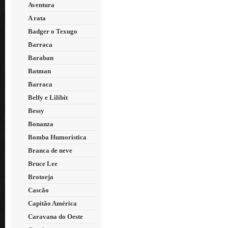
Aventura
A rata
Badger o Texugo
Barraca
Baraban
Batman
Barraca
Belfy e Lilibit
Bessy
Bonanza
Bomba Humorística
Branca de neve
Bruce Lee
Brotoeja
Cascão
Capitão América
Caravana do Oeste