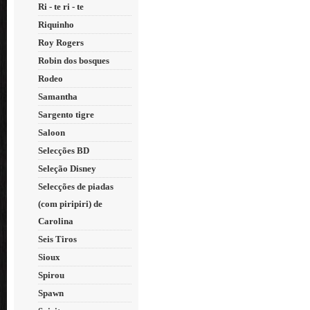
Ri - te ri - te
Riquinho
Roy Rogers
Robin dos bosques
Rodeo
Samantha
Sargento tigre
Saloon
Selecções BD
Seleção Disney
Selecções de piadas
(com piripiri) de
Carolina
Seis Tiros
Sioux
Spirou
Spawn