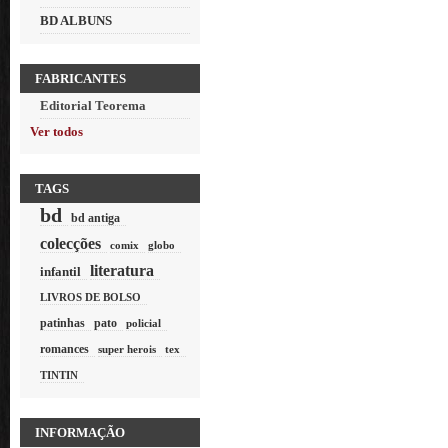
BD ALBUNS
FABRICANTES
Editorial Teorema
Ver todos
TAGS
bd
bd antiga
colecções
comix
globo
literatura
infantil
LIVROS DE BOLSO
patinhas
pato
policial
romances
super herois
tex
TINTIN
INFORMAÇÃO