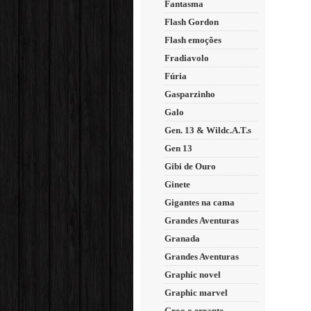
Fantasma
Flash Gordon
Flash emoções
Fradiavolo
Fúria
Gasparzinho
Galo
Gen. 13 & Wildc.A.T.s
Gen 13
Gibi de Ouro
Ginete
Gigantes na cama
Grandes Aventuras
Granada
Grandes Aventuras
Graphic novel
Graphic marvel
Groo o errante