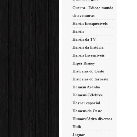
Guerra - Edicao mundo
de aventuras
Heróis inesquecíveis
Heróis
Heróis da TV
Heróis da história
Heróis Invencíveis
Hiper Disney
Histórias do Oeste
Histórias do faroeste
Homem Aranha
Homens Célebres
Horror espacial
Homens do Oeste
Humor/Sátira diversos
Hulk
Jaguar