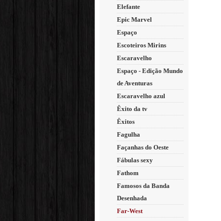
Elefante
Epic Marvel
Espaço
Escoteiros Mirins
Escaravelho
Espaço - Edição Mundo
de Aventuras
Escaravelho azul
Êxito da tv
Êxitos
Fagulha
Façanhas do Oeste
Fábulas sexy
Fathom
Famosos da Banda
Desenhada
Far-West