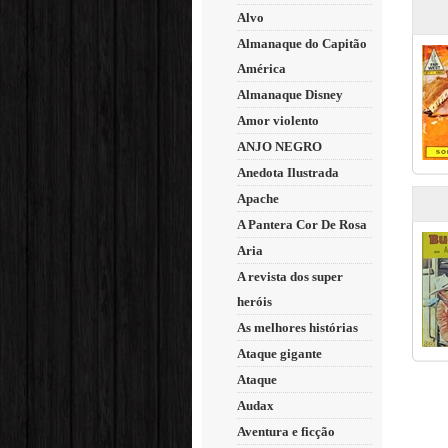
Alvo
Almanaque do Capitão
América
Almanaque Disney
Amor violento
ANJO NEGRO
Anedota Ilustrada
Apache
A Pantera Cor De Rosa
Aria
A revista dos super
heróis
As melhores histórias
Ataque gigante
Ataque
Audax
Aventura e ficção