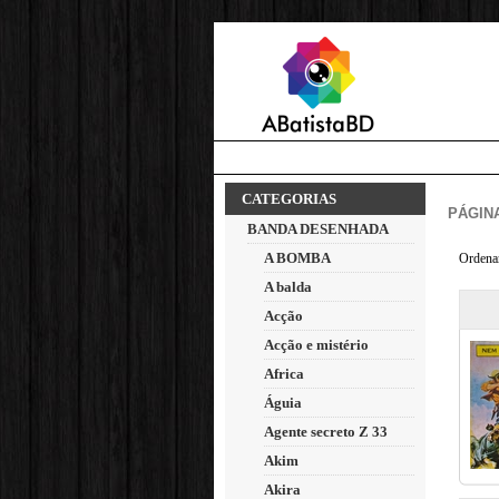
CATEGORIAS
PÁGINA
BANDA DESENHADA
A BOMBA
Ordena
A balda
Acção
Acção e mistério
Africa
Águia
Agente secreto Z 33
Akim
Akira