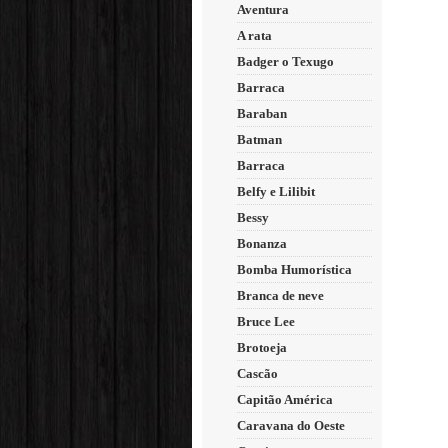
Aventura
A rata
Badger o Texugo
Barraca
Baraban
Batman
Barraca
Belfy e Lilibit
Bessy
Bonanza
Bomba Humorística
Branca de neve
Bruce Lee
Brotoeja
Cascão
Capitão América
Caravana do Oeste