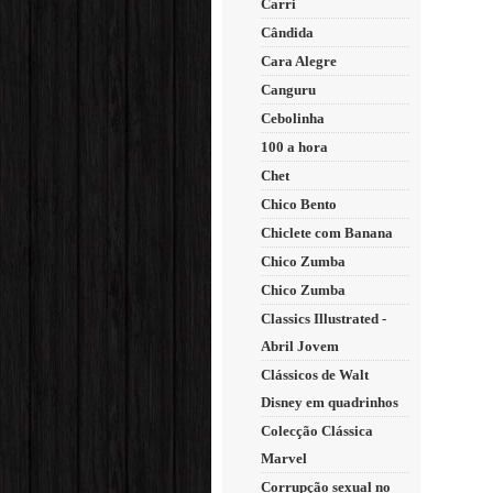
Carri
Cândida
Cara Alegre
Canguru
Cebolinha
100 a hora
Chet
Chico Bento
Chiclete com Banana
Chico Zumba
Chico Zumba
Classics Illustrated -
Abril Jovem
Clássicos de Walt
Disney em quadrinhos
Colecção Clássica
Marvel
Corrupção sexual no