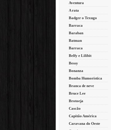
Aventura
A rata
Badger o Texugo
Barraca
Baraban
Batman
Barraca
Belfy e Lilibit
Bessy
Bonanza
Bomba Humorística
Branca de neve
Bruce Lee
Brotoeja
Cascão
Capitão América
Caravana do Oeste