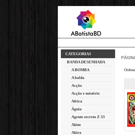
CATEGORIAS
PÁGINA
BANDA DESENHADA
A BOMBA
Ordena
A balda
Acção
Acção e mistério
Africa
Águia
Agente secreto Z 33
Akim
Akira