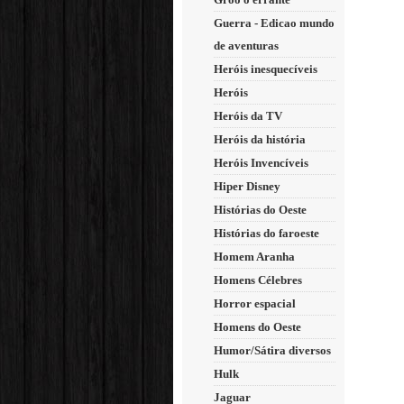
Guerra - Edicao mundo
de aventuras
Heróis inesquecíveis
Heróis
Heróis da TV
Heróis da história
Heróis Invencíveis
Hiper Disney
Histórias do Oeste
Histórias do faroeste
Homem Aranha
Homens Célebres
Horror espacial
Homens do Oeste
Humor/Sátira diversos
Hulk
Jaguar