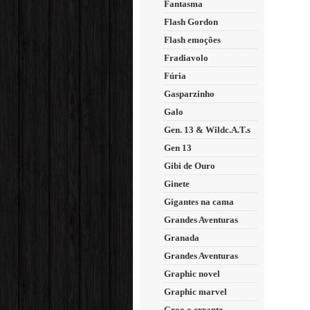
Fantasma
Flash Gordon
Flash emoções
Fradiavolo
Fúria
Gasparzinho
Galo
Gen. 13 & Wildc.A.T.s
Gen 13
Gibi de Ouro
Ginete
Gigantes na cama
Grandes Aventuras
Granada
Grandes Aventuras
Graphic novel
Graphic marvel
Groo o errante