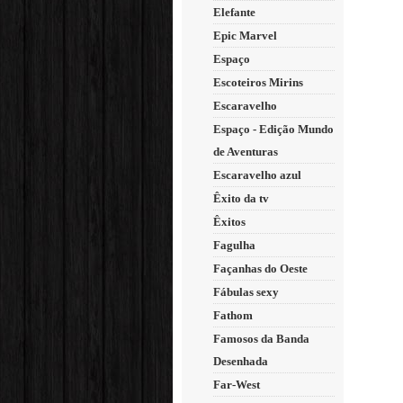
Elefante
Epic Marvel
Espaço
Escoteiros Mirins
Escaravelho
Espaço - Edição Mundo
de Aventuras
Escaravelho azul
Êxito da tv
Êxitos
Fagulha
Façanhas do Oeste
Fábulas sexy
Fathom
Famosos da Banda
Desenhada
Far-West