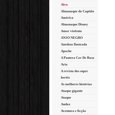
Alvo
Almanaque do Capitão
América
Almanaque Disney
Amor violento
ANJO NEGRO
Anedota Ilustrada
Apache
A Pantera Cor De Rosa
Aria
A revista dos super
heróis
As melhores histórias
Ataque gigante
Ataque
Audax
Aventura e ficção