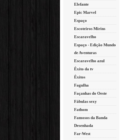
Elefante
Epic Marvel
Espaço
Escoteiros Mirins
Escaravelho
Espaço - Edição Mundo
de Aventuras
Escaravelho azul
Êxito da tv
Êxitos
Fagulha
Façanhas do Oeste
Fábulas sexy
Fathom
Famosos da Banda
Desenhada
Far-West