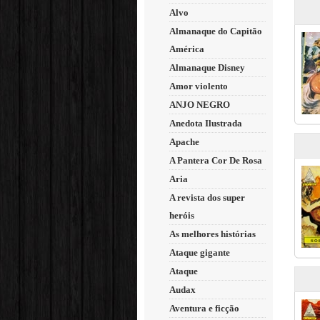
Alvo
Almanaque do Capitão
América
Almanaque Disney
Amor violento
ANJO NEGRO
Anedota Ilustrada
Apache
A Pantera Cor De Rosa
Aria
A revista dos super
heróis
As melhores histórias
Ataque gigante
Ataque
Audax
Aventura e ficção