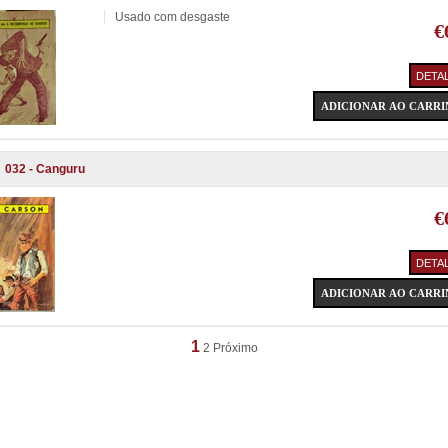
Usado com desgaste
€
032 - Canguru
€
1
2
Próximo