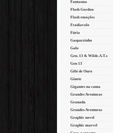
Fantasma
Flash Gordon
Flash emoções
Fradiavolo
Fúria
Gasparzinho
Galo
Gen. 13 & Wildc.A.T.s
Gen 13
Gibi de Ouro
Ginete
Gigantes na cama
Grandes Aventuras
Granada
Grandes Aventuras
Graphic novel
Graphic marvel
Groo o errante