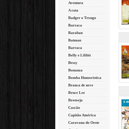
Aventura
A rata
Badger o Texugo
Barraca
Baraban
Batman
Barraca
Belfy e Lilibit
Bessy
Bonanza
Bomba Humorística
Branca de neve
Bruce Lee
Brotoeja
Cascão
Capitão América
Caravana do Oeste