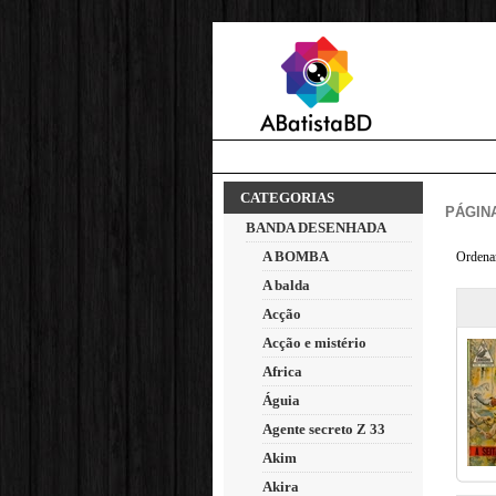
CATEGORIAS
PÁGINA
BANDA DESENHADA
A BOMBA
Ordena
A balda
Acção
Acção e mistério
Africa
Águia
Agente secreto Z 33
Akim
Akira