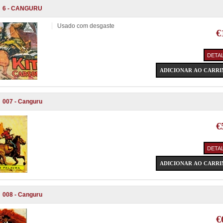
6 - CANGURU
Usado com desgaste
€
007 - Canguru
€
008 - Canguru
€