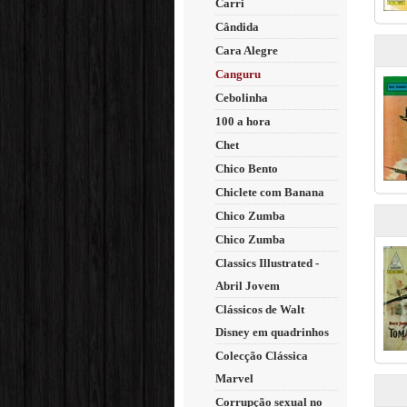
Carri
Cândida
Cara Alegre
Canguru
Cebolinha
100 a hora
Chet
Chico Bento
Chiclete com Banana
Chico Zumba
Chico Zumba
Classics Illustrated -
Abril Jovem
Clássicos de Walt
Disney em quadrinhos
Colecção Clássica
Marvel
Corrupção sexual no