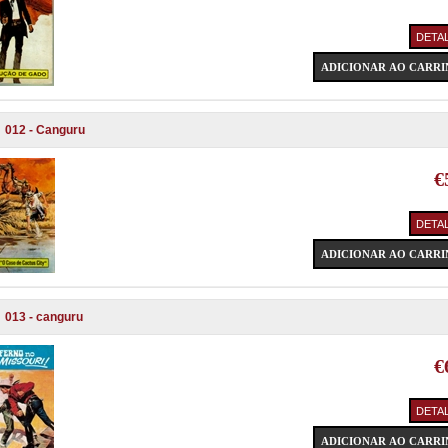
012 - Canguru
€
013 - canguru
€