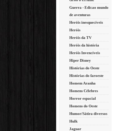
Guerra - Edicao mundo
de aventuras
Heróis inesquecíveis
Heróis
Heróis da TV
Heróis da história
Heróis Invencíveis
Hiper Disney
Histórias do Oeste
Histórias do faroeste
Homem Aranha
Homens Célebres
Horror espacial
Homens do Oeste
Humor/Sátira diversos
Hulk
Jaguar